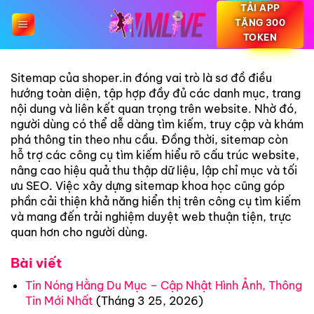
Bỏ
TẢI APP
TẶNG 300
qua
TOKEN
nội
dung
Sitemap của shoper.in đóng vai trò là sơ đồ điều
hướng toàn diện, tập hợp đầy đủ các danh mục, trang
nội dung và liên kết quan trọng trên website. Nhờ đó,
người dùng có thể dễ dàng tìm kiếm, truy cập và khám
phá thông tin theo nhu cầu. Đồng thời, sitemap còn
hỗ trợ các công cụ tìm kiếm hiểu rõ cấu trúc website,
nâng cao hiệu quả thu thập dữ liệu, lập chỉ mục và tối
ưu SEO. Việc xây dựng sitemap khoa học cũng góp
phần cải thiện khả năng hiển thị trên công cụ tìm kiếm
và mang đến trải nghiệm duyệt web thuận tiện, trực
quan hơn cho người dùng.
Bài viết
Tin Nóng Hằng Du Mục – Cập Nhật Hình Ảnh, Thông
Tin Mới Nhất
(Tháng 3 25, 2026)