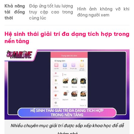
Khả năng
Đáp ứng tốt lưu lượng
Hình ảnh không vỡ khi
tải đồng
truy cập cao trong
đông người xem
thời
cùng lúc
Hệ sinh thái giải trí đa dạng tích hợp trong
nền tảng
Nhiều chuyên mục giải trí được sắp xếp khoa học để dễ
khám phá