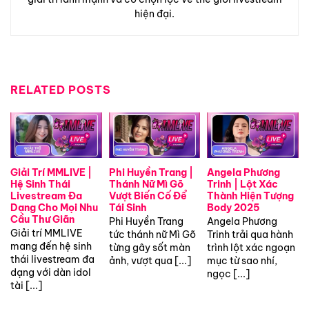
hiện đại.
RELATED POSTS
Giải Trí MMLIVE |
Phi Huyền Trang |
Angela Phương
Hệ Sinh Thái
Thánh Nữ Mì Gõ
Trinh | Lột Xác
Livestream Đa
Vượt Biến Cố Để
Thành Hiện Tượng
Dạng Cho Mọi Nhu
Tái Sinh
Body 2025
Cầu Thư Giãn
Phi Huyền Trang
Angela Phương
Giải trí MMLIVE
tức thánh nữ Mì Gõ
Trinh trải qua hành
mang đến hệ sinh
từng gây sốt màn
trình lột xác ngoạn
thái livestream đa
ảnh, vượt qua [...]
mục từ sao nhí,
dạng với dàn idol
ngọc [...]
tài [...]