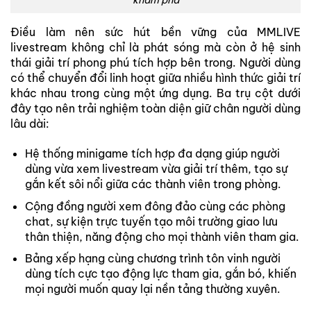
Điều làm nên sức hút bền vững của MMLIVE
livestream không chỉ là phát sóng mà còn ở hệ sinh
thái giải trí phong phú tích hợp bên trong. Người dùng
có thể chuyển đổi linh hoạt giữa nhiều hình thức giải trí
khác nhau trong cùng một ứng dụng. Ba trụ cột dưới
đây tạo nên trải nghiệm toàn diện giữ chân người dùng
lâu dài:
Hệ thống minigame tích hợp đa dạng giúp người
dùng vừa xem livestream vừa giải trí thêm, tạo sự
gắn kết sôi nổi giữa các thành viên trong phòng.
Cộng đồng người xem đông đảo cùng các phòng
chat, sự kiện trực tuyến tạo môi trường giao lưu
thân thiện, năng động cho mọi thành viên tham gia.
Bảng xếp hạng cùng chương trình tôn vinh người
dùng tích cực tạo động lực tham gia, gắn bó, khiến
mọi người muốn quay lại nền tảng thường xuyên.