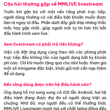
Câu hỏi thường gặp về MMLIVE livestream
Trước khi gắn bó với một nền tảng phát trực tiếp,
người dùng thường có vài điều băn khoăn muốn được
làm rõ ngay từ đầu. Phần dưới đây giải đáp những thắc
mắc hay gặp nhất, giúp người mới tự tin hơn khi bắt
đầu hành trình xem live:
Xem livestream có phải trả tiền không?
Việc cài đặt ứng dụng cùng theo dõi các phòng phát
trực tiếp đều không tốn của người dùng bất kỳ khoản
phí nào. Chỉ khi muốn tặng quà cho idol hoặc tham gia
một số minigame đặc biệt, khán giả mới cần nạp thêm
để sử dụng.
Nền tảng dùng được trên hệ điều hành nào?
Ứng dụng hỗ trợ song song cả iOS lẫn Android, hai hệ
điều hành đang được đại đa số người dùng Việt ưa
chuộng. Nhờ đó, mọi người đều có thể thưởng thức
MMLIVE Livestream mượt mà với chất lượng đồng đều