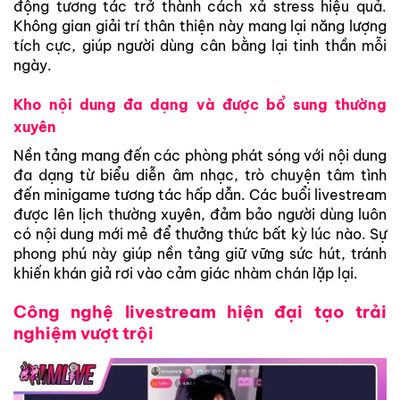
động tương tác trở thành cách xả stress hiệu quả.
Không gian giải trí thân thiện này mang lại năng lượng
tích cực, giúp người dùng cân bằng lại tinh thần mỗi
ngày.
Kho nội dung đa dạng và được bổ sung thường
xuyên
Nền tảng mang đến các phòng phát sóng với nội dung
đa dạng từ biểu diễn âm nhạc, trò chuyện tâm tình
đến minigame tương tác hấp dẫn. Các buổi livestream
được lên lịch thường xuyên, đảm bảo người dùng luôn
có nội dung mới mẻ để thưởng thức bất kỳ lúc nào. Sự
phong phú này giúp nền tảng giữ vững sức hút, tránh
khiến khán giả rơi vào cảm giác nhàm chán lặp lại.
Công nghệ livestream hiện đại tạo trải
nghiệm vượt trội