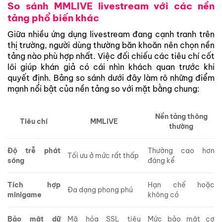
So sánh MMLIVE livestream với các nền
tảng phổ biến khác
Giữa nhiều ứng dụng livestream đang cạnh tranh trên
thị trường, người dùng thường băn khoăn nên chọn nền
tảng nào phù hợp nhất. Việc đối chiếu các tiêu chí cốt
lõi giúp khán giả có cái nhìn khách quan trước khi
quyết định. Bảng so sánh dưới đây làm rõ những điểm
mạnh nổi bật của nền tảng so với mặt bằng chung:
Nền tảng thông
Tiêu chí
MMLIVE
thường
Độ trễ phát
Thường cao hơn
Tối ưu ở mức rất thấp
sóng
đáng kể
Tích hợp
Hạn chế hoặc
Đa dạng phong phú
minigame
không có
Bảo mật dữ
Mã hóa SSL tiêu
Mức bảo mật cơ