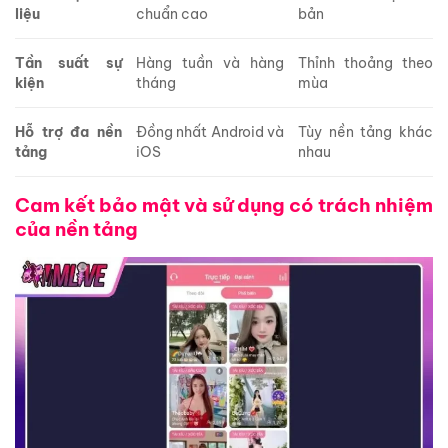
liệu
chuẩn cao
bản
Tần suất sự
Hàng tuần và hàng
Thỉnh thoảng theo
kiện
tháng
mùa
Hỗ trợ đa nền
Đồng nhất Android và
Tùy nền tảng khác
tảng
iOS
nhau
Cam kết bảo mật và sử dụng có trách nhiệm
của nền tảng