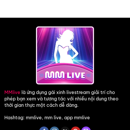
MMlive
là ứng dụng gái xinh livestream giải trí cho
phép bạn xem và tương tác với nhiều nội dung theo
thời gian thực một cách dễ dàng.
Hashtag: mmlive, mm live, app mmlive