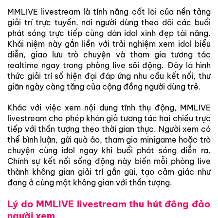
MMLIVE livestream là tính năng cốt lõi của nền tảng
giải trí trực tuyến, nơi người dùng theo dõi các buổi
phát sóng trực tiếp cùng dàn idol xinh đẹp tài năng.
Khái niệm này gắn liền với trải nghiệm xem idol biểu
diễn, giao lưu trò chuyện và tham gia tương tác
realtime ngay trong phòng live sôi động. Đây là hình
thức giải trí số hiện đại đáp ứng nhu cầu kết nối, thư
giãn ngày càng tăng của cộng đồng người dùng trẻ.
Khác với việc xem nội dung tĩnh thụ động, MMLIVE
livestream cho phép khán giả tương tác hai chiều trực
tiếp với thần tượng theo thời gian thực. Người xem có
thể bình luận, gửi quà ảo, tham gia minigame hoặc trò
chuyện cùng idol ngay khi buổi phát sóng diễn ra.
Chính sự kết nối sống động này biến mỗi phòng live
thành không gian giải trí gần gũi, tạo cảm giác như
đang ở cùng một không gian với thần tượng.
Lý do MMLIVE livestream thu hút đông đảo
người xem