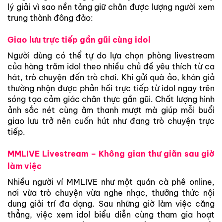
lý giải vì sao nền tảng giữ chân được lượng người xem
trung thành đông đảo:
Giao lưu trực tiếp gần gũi cùng idol
Người dùng có thể tự do lựa chọn phòng livestream
của hàng trăm idol theo nhiều chủ đề yêu thích từ ca
hát, trò chuyện đến trò chơi. Khi gửi quà ảo, khán giả
thường nhận được phản hồi trực tiếp từ idol ngay trên
sóng tạo cảm giác chân thực gần gũi. Chất lượng hình
ảnh sắc nét cùng âm thanh mượt mà giúp mỗi buổi
giao lưu trở nên cuốn hút như đang trò chuyện trực
tiếp.
MMLIVE Livestream – Không gian thư giãn sau giờ
làm việc
Nhiều người ví MMLIVE như một quán cà phê online,
nơi vừa trò chuyện vừa nghe nhạc, thưởng thức nội
dung giải trí đa dạng. Sau những giờ làm việc căng
thẳng, việc xem idol biểu diễn cùng tham gia hoạt