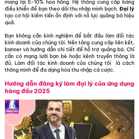
mang lại 5-10% hoa hồng. Hệ thống cung cấp bảng
điều khiển để bạn theo dõi thu nhập minh bạch.
Đại lý
tạo cơ hội kiếm tiền ổn định với nỗ lực quảng bá hiệu
quả.
Bạn không cần kinh nghiệm để bắt đầu làm đối tác
kinh doanh của chúng tôi. Nền tảng cung cấp liên kết,
banner và hướng dẫn chi tiết để hỗ trợ quảng bá. Chỉ
cần có mạng lưới bạn bè hoặc kênh truyền thông là
đủ. Làm đối tác kinh doanh của chúng tôi là cách
thông minh để đa dạng hóa thu nhập cá cược.
Hướng dẫn đăng ký làm đại lý của ứng dụng
hàng đầu 2025