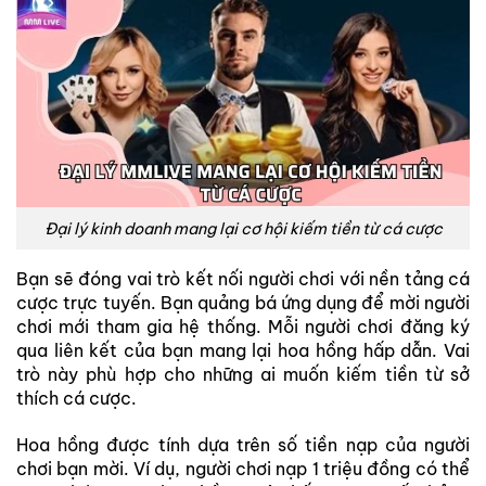
Đại lý kinh doanh mang lại cơ hội kiếm tiền từ cá cược
Bạn sẽ đóng vai trò kết nối người chơi với nền tảng cá
cược trực tuyến. Bạn quảng bá ứng dụng để mời người
chơi mới tham gia hệ thống. Mỗi người chơi đăng ký
qua liên kết của bạn mang lại hoa hồng hấp dẫn. Vai
trò này phù hợp cho những ai muốn kiếm tiền từ sở
thích cá cược.
Hoa hồng được tính dựa trên số tiền nạp của người
chơi bạn mời. Ví dụ, người chơi nạp 1 triệu đồng có thể