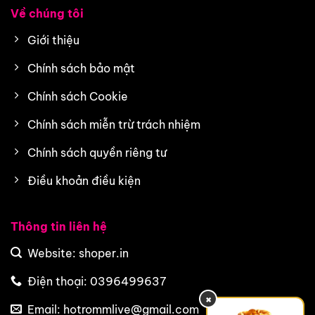
Về chúng tôi
Giới thiệu
Chính sách bảo mật
Chính sách Cookie
Chính sách miễn trừ trách nhiệm
Chính sách quyền riêng tư
Điều khoản điều kiện
Thông tin liên hệ
Website: shoper.in
Điện thoại: 0396499637
×
Email:
hotrommlive@gmail.com