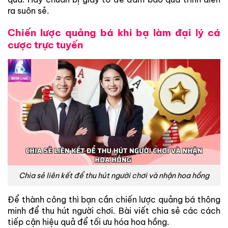
ra suôn sẻ.
Chiến lược quảng bá khi bạ làm đại lý cá
cược trực tuyến
Chia sẻ liên kết để thu hút người chơi và nhận hoa hồng
Để thành công thì bạn cần chiến lược quảng bá thông
minh để thu hút người chơi. Bài viết chia sẻ các cách
tiếp cận hiệu quả để tối ưu hóa hoa hồng.