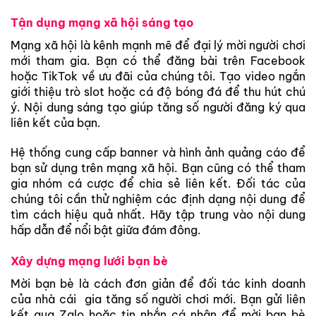
Tận dụng mạng xã hội sáng tạo
Mạng xã hội là kênh mạnh mẽ để
đại lý
mời người chơi
mới tham gia. Bạn có thể đăng bài trên Facebook
hoặc TikTok về ưu đãi của chúng tôi. Tạo video ngắn
giới thiệu trò slot hoặc cá độ bóng đá để thu hút chú
ý. Nội dung sáng tạo giúp tăng số người đăng ký qua
liên kết của bạn.
Hệ thống cung cấp banner và hình ảnh quảng cáo để
bạn sử dụng trên mạng xã hội. Bạn cũng có thể tham
gia nhóm cá cược để chia sẻ liên kết. Đối tác của
chúng tôi cần thử nghiệm các định dạng nội dung để
tìm cách hiệu quả nhất. Hãy tập trung vào nội dung
hấp dẫn để nổi bật giữa đám đông.
Xây dựng mạng lưới bạn bè
Mời bạn bè là cách đơn giản để đối tác kinh doanh
của nhà cái gia tăng số người chơi mới. Bạn gửi liên
kết qua Zalo hoặc tin nhắn cá nhân để mời bạn bè