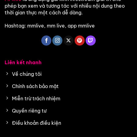
phép bạn xem và tương tác với nhiều nội dung theo
thời gian thực một cách dễ dàng.
Hashtag: mmlive, mm live, app mmlive
Liên kết nhanh
Về chúng tôi
Chính sách bảo mật
Miễn trừ trách nhiệm
Quyền riêng tư
Điều khoản điều kiện